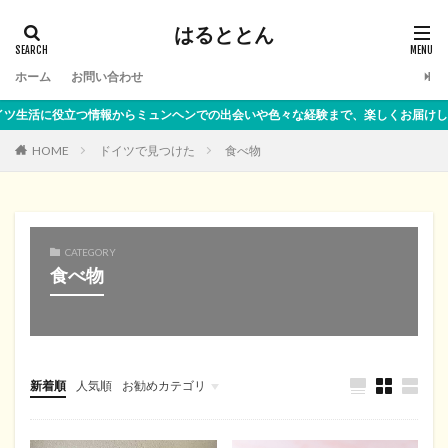
はるととん
ホーム
お問い合わせ
生活に役立つ情報からミュンヘンでの出会いや色々な経験まで、楽しくお届けしま
HOME
ドイツで見つけた
食べ物
CATEGORY
食べ物
新着順
人気順
お勧めカテゴリ
ドイツ便利情報
DHL
ビザ